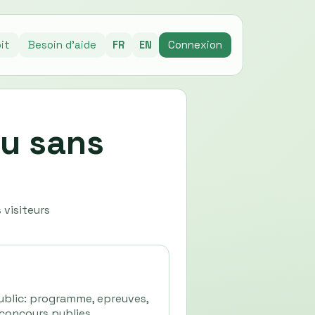
it
Besoin d'aide
FR
EN
Connexion
ou sans
 visiteurs
public: programme, epreuves,
 concours publies.